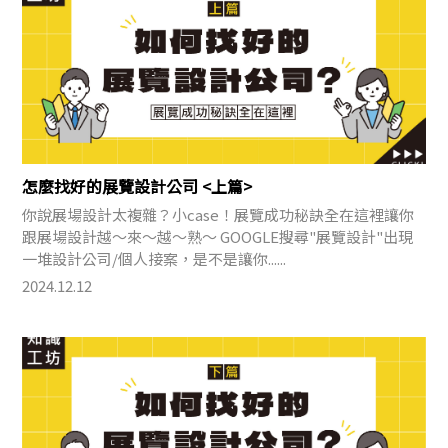
怎麼找好的展覽設計公司 <上篇>
你說展場設計太複雜？小case！展覽成功秘訣全在這裡讓你
跟展場設計越～來～越～熟～ GOOGLE搜尋"展覽設計"出現
一堆設計公司/個人接案，是不是讓你......
2024.12.12