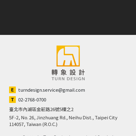
turndesign.service@gmail.com
02-2768-0700
臺北市內湖區金莊路26號5樓之2
5F-2, No. 26, Jinzhuang Rd., Neihu Dist., Taipei City
114057, Taiwan (R.O.C.)