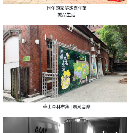
肖年頭家夢想嘉年華
誠品生活
華山森林市集 | 風潮音樂