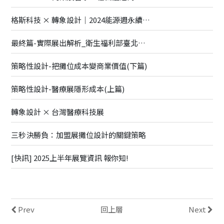
格斯科技 × 轉象設計｜2024能源週永續展覽全解析
最終篇-實際展出解析_衛生福利部臺北醫院
策略性設計-把攤位成本變商業價值(下篇)
策略性設計-醫療展隱形成本(上篇)
轉象設計 × 台灣醫療科技展
三秒決勝負：加盟展攤位設計的關鍵策略
[快訊] 2025上半年展覽資訊 報你知!
Prev
回上層
Next