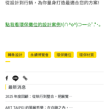
從設計到行銷，為你量身打造最適合您的方案!
點我看環保攤位的設計案例
!(∩^o^)⊃━☆ﾟ.*･｡
轉象設計
永續博覽會
環保攤位
環保材質
最新消息
2025 年度回顧：從執行到整合，把展覽做得更深更廣
ART TAIPEI 的策展哲學：在白牆之內，打造一座有呼吸的藝術場域