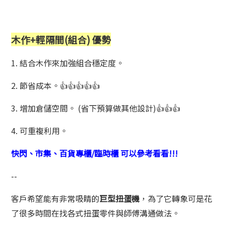
木作+輕隔間(組合) 優勢
1. 結合木作來加強組合穩定度。
2. 節省成本。👍👍👍👍👍
3. 增加倉儲空間。 (省下預算做其他設計)👍👍👍
4. 可重複利用。
快閃、市集、百貨專櫃/臨時櫃 可以參考看看!!!
--
客戶希望能有非常吸睛的
巨型扭蛋機
，為了它轉象可是花
了很多時間在找各式扭蛋零件與師傅溝通做法。