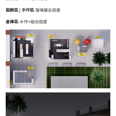
服飾區
|
手作區
-玻璃屋去搭建
倉庫區
-木作+組合搭建