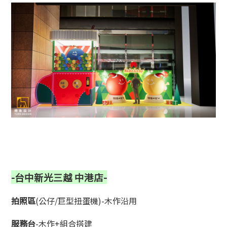
-台中新光三越 中港店-
拍照區
(公仔/巨型扭蛋機)-木作沿用
服務台
-木作+組合搭建