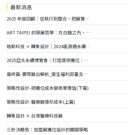
最新消息
2025 年度回顧：從執行到整合，把展覽做得更深更廣
ART TAIPEI 的策展哲學：在白牆之內，打造一座有呼吸的藝術場域
格斯科技 × 轉象設計｜2024能源週永續展覽全解析
2025亞太永續博覽會｜打造環保攤位：專業指南與創意實踐
最終篇-實際展出解析_衛生福利部臺北醫院
策略性設計-把攤位成本變商業價值(下篇)
策略性設計-醫療展隱形成本(上篇)
轉象設計 × 台灣醫療科技展
三秒決勝負：加盟展攤位設計的關鍵策略