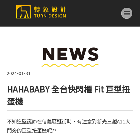
2024-01-31
HAHABABY 全台快閃櫃 Fit 巨型扭
蛋機
不知道聖誕節在信義區逛街時，有注意到新光三越A11大
門旁的巨型扭蛋機呢??