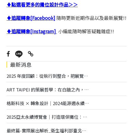
♦點選看更多的攤位設計作品＞＞
♦追蹤轉象[Facebook]
隨時更新近期作品以及最新展覽!!
♦追蹤轉象[Instagram]
小編能隨時解答疑難雜症!!
最新消息
2025 年度回顧：從執行到整合，把展覽做得更深更廣
ART TAIPEI 的策展哲學：在白牆之內，打造一座有呼吸的藝術場域
格斯科技 × 轉象設計｜2024能源週永續展覽全解析
2025亞太永續博覽會｜打造環保攤位：專業指南與創意實踐
最終篇-實際展出解析_衛生福利部臺北醫院