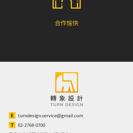
合作愉快
turndesign.service@gmail.com
02-2768-0700