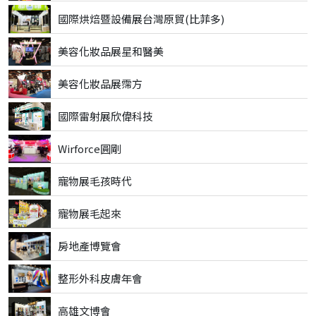
國際烘焙暨設備展台灣原貿(比菲多)
美容化妝品展星和醫美
美容化妝品展霈方
國際雷射展欣偉科技
Wirforce圓剛
寵物展毛孩時代
寵物展毛起來
房地產博覽會
整形外科皮膚年會
高雄文博會