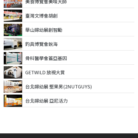
美食博覽會美味大師
臺灣文博會胡創
華山婦幼展創智勵
釣具博覽會銳海
骨科醫學會蓋亞基因
GETWILD 放視大賞
台北婦幼展 堅果男(2NUTGUYS)
台北婦幼展 亞尼活力