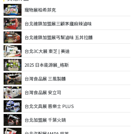
寵物展柏希菲克
台北連鎖加盟展三顧茅廬麻辣滷味
台北連鎖加盟展丐幫滷味 五丼拉麵
台北3C大展 東芝 | 美迪
2025 日本能源展_格斯
台灣食品展 三風製麵
台灣食品展 安立司
台北文具展 普樂士 PLUS
台北加盟展 千葉火鍋
台北汽配展AMPA 世答