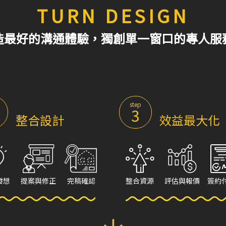
TURN DESIGN
造最好的溝通體驗，獨創單一窗口的專人服
step
3
整合設計
效益最大化
發想
提案與修正
完稿確認
整合資源
評估與報價
簽約