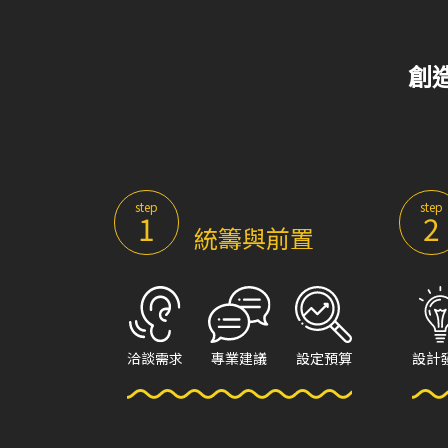
創
step
step
1
2
統籌與前置
洽談需求
專業建議
設定預算
設計