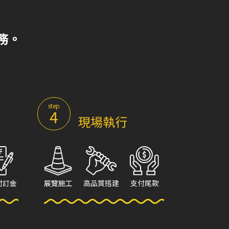
務。
step
4
現場執行
付訂金
展覽施工
高品質搭建
支付尾款