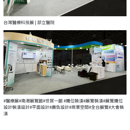
台灣醫療科技展 | 部立醫院
#醫療展#南港展覽館#世貿一館 #攤位裝潢#展覽裝潢#展覽攤位
設計裝潢設計#平面設計#廣告設計#商業空間#全台展覽#大會裝
潢