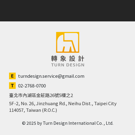
turndesign.service@gmail.com
02-2768-0700
臺北市內湖區金莊路26號5樓之2
5F-2, No. 26, Jinzhuang Rd., Neihu Dist., Taipei City
114057, Taiwan (R.O.C.)
© 2025 by Turn Design International Co. , Ltd.